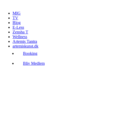
Videre
til
MIG
indhold
TV
Blog
E-Less
Zensha T
Wellness
Artemis Tantra
artemiskunst.dk
Booking
Bliv Medlem