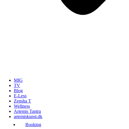
MIG
TV
Blog
E-Less
Zensha T
Wellness
Artemis Tantra
artemiskunst.dk
Booking