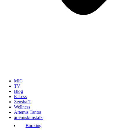
MIG
TV
Blog
E-Less
Zensha T
Wellness
Artemis Tantra
artemiskunst.dk
Booking