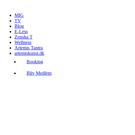
Videre
til
MIG
indhold
TV
Blog
E-Less
Zensha T
Wellness
Artemis Tantra
artemiskunst.dk
Booking
Bliv Medlem