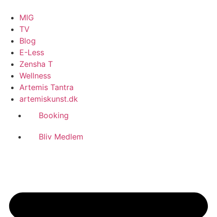
Videre
til
MIG
indhold
TV
Blog
E-Less
Zensha T
Wellness
Artemis Tantra
artemiskunst.dk
Booking
Bliv Medlem