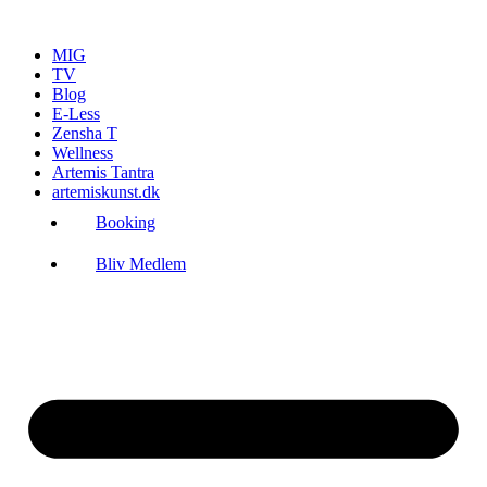
Videre
til
MIG
indhold
TV
Blog
E-Less
Zensha T
Wellness
Artemis Tantra
artemiskunst.dk
Booking
Bliv Medlem