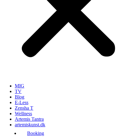
MIG
TV
Blog
E-Less
Zensha T
Wellness
Artemis Tantra
artemiskunst.dk
Booking