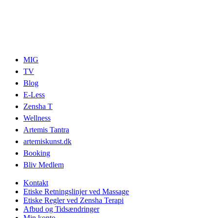
MIG
TV
Blog
E-Less
Zensha T
Wellness
Artemis Tantra
artemiskunst.dk
Booking
Bliv Medlem
Kontakt
Etiske Retningslinjer ved Massage
Etiske Regler ved Zensha Terapi
Afbud og Tidsændringer
Min konto