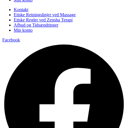
Kontakt
Etiske Retningslinjer ved Massage
Etiske Regler ved Zensha Terapi
Afbud og Tidsændringer
Min konto
Facebook