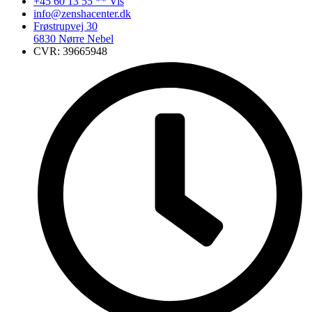
+45 60 13 55 ** Vis
info@zenshacenter.dk
Frøstrupvej 30
6830 Nørre Nebel
CVR: 39665948