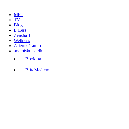
Videre
til
MIG
indhold
TV
Blog
E-Less
Zensha T
Wellness
Artemis Tantra
artemiskunst.dk
Booking
Bliv Medlem