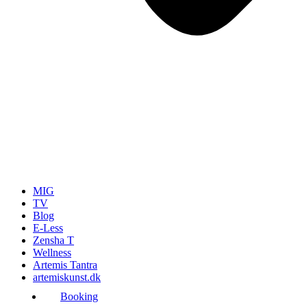
MIG
TV
Blog
E-Less
Zensha T
Wellness
Artemis Tantra
artemiskunst.dk
Booking