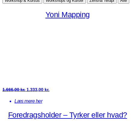
Workshop & Kursus
Workshops og Kurser
Zensha Terapi
Alle
Yoni Mapping
Den
Den
1.666,00
kr.
1.333,00
kr.
oprindelige
aktuelle
Læs mere her
pris
pris
Foredragsholder – Tyrker eller hvad?
var:
er:
1.666,00 kr..
1.333,00 kr..