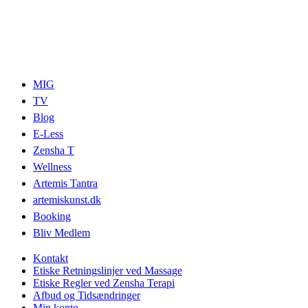
MIG
TV
Blog
E-Less
Zensha T
Wellness
Artemis Tantra
artemiskunst.dk
Booking
Bliv Medlem
Kontakt
Etiske Retningslinjer ved Massage
Etiske Regler ved Zensha Terapi
Afbud og Tidsændringer
Min konto