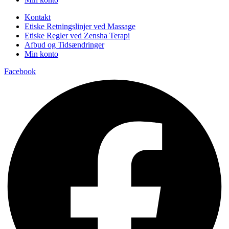
Kontakt
Etiske Retningslinjer ved Massage
Etiske Regler ved Zensha Terapi
Afbud og Tidsændringer
Min konto
Facebook