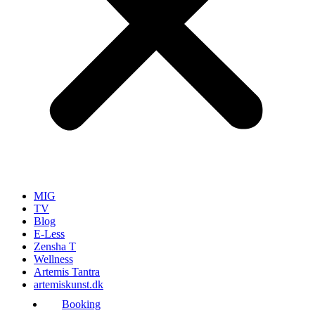
MIG
TV
Blog
E-Less
Zensha T
Wellness
Artemis Tantra
artemiskunst.dk
Booking