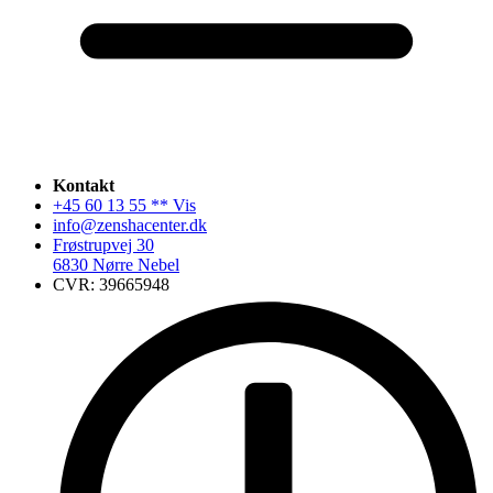
Kontakt
+45 60 13 55 ** Vis
info@zenshacenter.dk
Frøstrupvej 30
6830 Nørre Nebel
CVR: 39665948