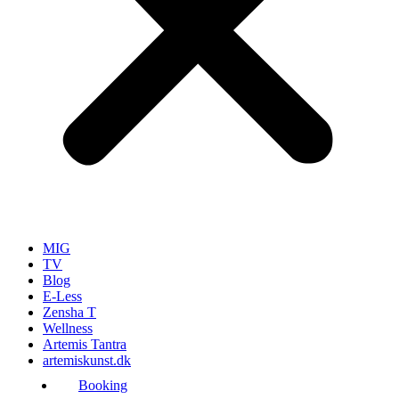
MIG
TV
Blog
E-Less
Zensha T
Wellness
Artemis Tantra
artemiskunst.dk
Booking