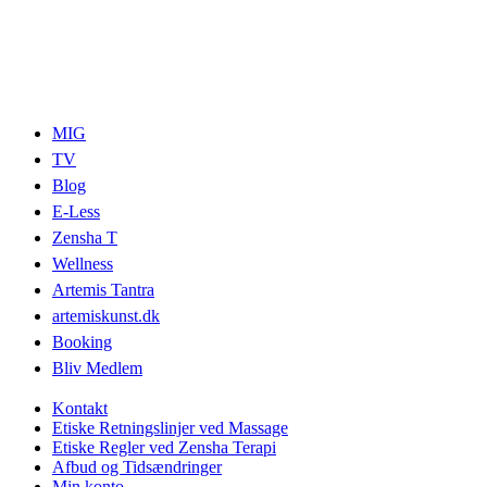
MIG
TV
Blog
E-Less
Zensha T
Wellness
Artemis Tantra
artemiskunst.dk
Booking
Bliv Medlem
Kontakt
Etiske Retningslinjer ved Massage
Etiske Regler ved Zensha Terapi
Afbud og Tidsændringer
Min konto