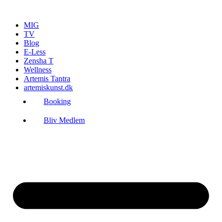
Videre
til
MIG
indhold
TV
Blog
E-Less
Zensha T
Wellness
Artemis Tantra
artemiskunst.dk
Booking
Bliv Medlem