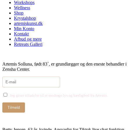
Workshops
Wellness
Shop
Krystalshop
artemiskunst.dk
Min Konto
Kontakt
Afbud og mere
Retreats Galleri
Artemis Solluna, født 83´, er grundlægger og den eneste behandler i
Zensha Center.
Jeg giver tilladelse til at modtage lys og kærlighed fra Artemis.
Betty Jensen, 63 år, kvinde. Ansvarlig for Tiktok live chat funktion