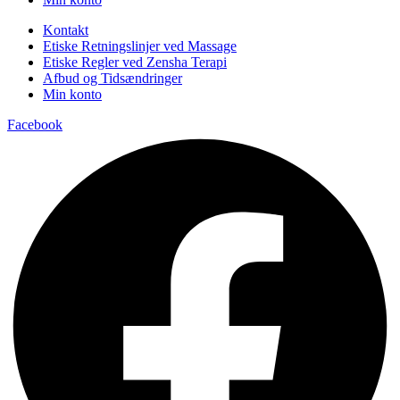
Kontakt
Etiske Retningslinjer ved Massage
Etiske Regler ved Zensha Terapi
Afbud og Tidsændringer
Min konto
Facebook