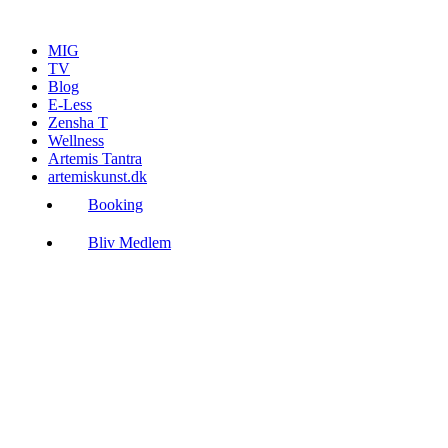
Videre
til
MIG
indhold
TV
Blog
E-Less
Zensha T
Wellness
Artemis Tantra
artemiskunst.dk
Booking
Bliv Medlem