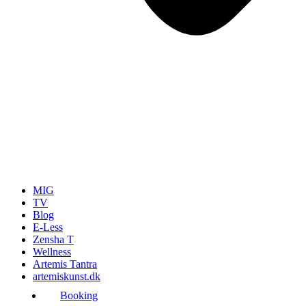
MIG
TV
Blog
E-Less
Zensha T
Wellness
Artemis Tantra
artemiskunst.dk
Booking