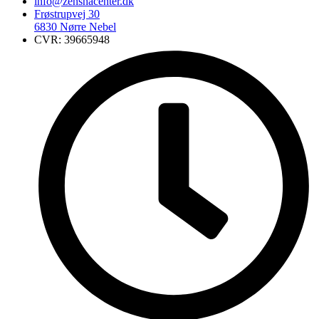
info@zenshacenter.dk
Frøstrupvej 30
6830 Nørre Nebel
CVR: 39665948