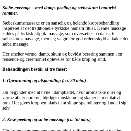
Sæbe-massage – med damp, peeling og sæbeskum i naturist
rammer.
Sæbeskumsmassage er en sanselig og helende kropsbehandling
inspireret af det traditionelle tyrkiske hamam-ritual. Denne massage
kaldes på tyrkisk köpük massage, som oversættes på dansk til
sæbeskumsmassage, men jeg valgte for god ordensskyld at kalde det
sæbe massage.
Her smelter varme, damp, skum og bevidst berøring sammen i en
rensende og ceremoniel oplevelse for både krop og sind.
Behandlingen består af tre faser:
1. Opvarmning og afspænding (ca. 20 min.)
Du begynder med at hvile i dampbadet, hvor aromatiske olier og
varme åbner porerne, blødgør musklerne og skaber et meditativt
rum. Her gives kroppen plads til at slippe spændinger og lande i sig
selv.
2. Kese-peeling og sæbe-massage (ca. 50 min.)
Når kroppen er gennemvarm og blød, udføres en grundig peeling