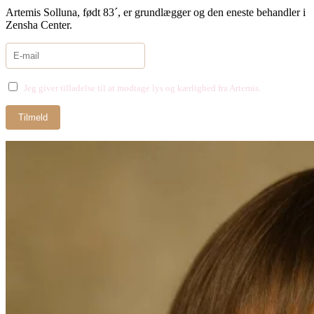
Artemis Solluna, født 83´, er grundlægger og den eneste behandler i
Zensha Center.
Jeg giver tilladelse til at modtage lys og kærlighed fra Artemis.