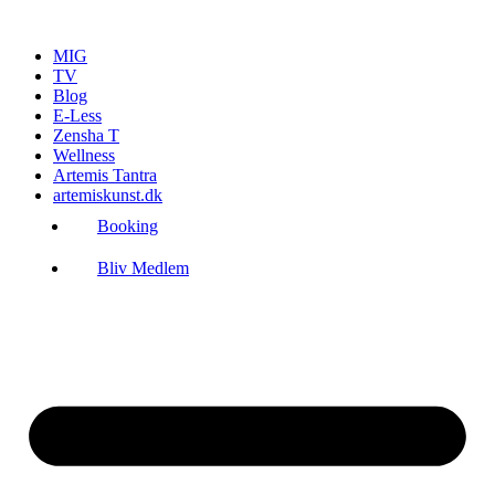
Videre
til
MIG
indhold
TV
Blog
E-Less
Zensha T
Wellness
Artemis Tantra
artemiskunst.dk
Booking
Bliv Medlem