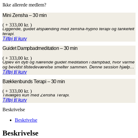
Ikke allerede medlem?
Mini Zensha – 30 min
( +
333,00
kr.
)
Liggende, guidet afspænding med zensha-hypno terapi og tankefelt
terapi.
Tilføj til kurv
Guidet Dampbadmeditation – 30 min
( +
333,00
kr.
)
Oplev en dyb og nærende guidet meditation i dampbad, hvor varme
og bevidst tilstedeværelse smelter sammen. Denne session hjælper
dig med at slippe spændinger, rense dit energifelt og finde indre
Tilføj til kurv
balance gennem vejrtrækning, afspænding og stemmeguidning.
Bækkenbunds Terapi – 30 min
Dampbadet skaber optimale betingelser for udrensning og dyb
kontakt med kroppen. Artemis guider dig med blid stemme og tryg
( +
333,00
kr.
)
energi i et rituelt, sanseligt rum, hvor du får lov at være i nuet.
Tilvælges kun med Zensha Terapi.
Perfekt som selvforkælelse eller som start på et længere kropsligt
Tilføj til kurv
forløb.
Beskrivelse
Beskrivelse
Beskrivelse