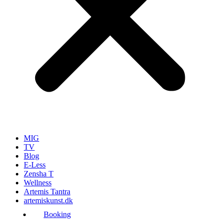
MIG
TV
Blog
E-Less
Zensha T
Wellness
Artemis Tantra
artemiskunst.dk
Booking