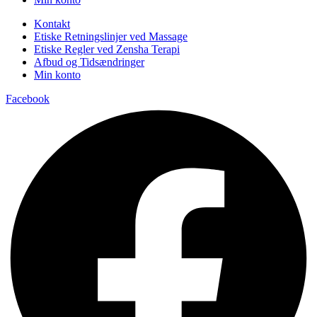
Kontakt
Etiske Retningslinjer ved Massage
Etiske Regler ved Zensha Terapi
Afbud og Tidsændringer
Min konto
Facebook