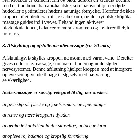
med en traditionel hamam-handske, som nænsomt fjerner døde
hudceller og stimulerer hudens naturlige fornyelse. Herefter dækkes
kroppen af et blødt, varmt lag sæbeskum, og den rytmiske köpük-
massage guides ind i vævet. Behandlingen aktiverer
blodcirkulationen, balancerer energistrømmen og inviterer til dyb
indre ro.
3. Afskylning og afsluttende oliemassage (ca. 20 min.)
Afslutningsvis skylles kroppen nænsomt med varmt vand. Derefter
gives en let olie-massage, som nærer huden og understøtter
nervesystemet. Denne afslutning hjælper kroppen med at integrere
oplevelsen og vende tilbage til sig selv med nærvær og
selvkærlighed.
Sæbe-massage er særligt velegnet til dig, der ønsker:
at give slip på fysiske og følelsesmæssige spændinger
at rense og nære kroppen i dybden
at genfinde kontakten til din sanselige, naturlige krop
at opleve ro, balance og kropslig forankring