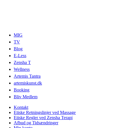
MIG
TV
Blog
E-Less
Zensha T
Wellness
Artemis Tantra
artemiskunst.dk
Booking
Bliv Medlem
Kontakt
Etiske Retningslinjer ved Massage
Etiske Regler ved Zensha Terapi
Afbud og Tidsændringer
Min konto