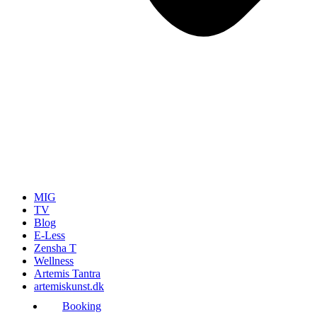
MIG
TV
Blog
E-Less
Zensha T
Wellness
Artemis Tantra
artemiskunst.dk
Booking