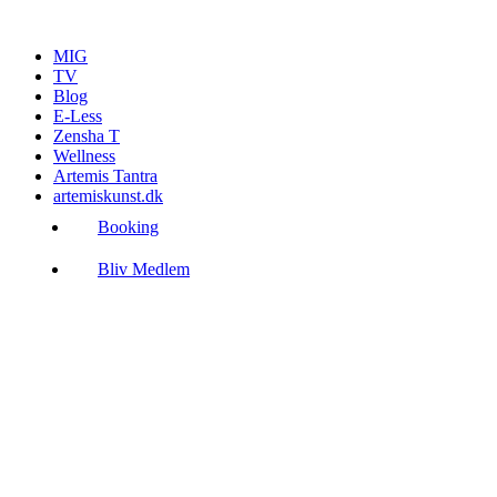
Videre
til
MIG
indhold
TV
Blog
E-Less
Zensha T
Wellness
Artemis Tantra
artemiskunst.dk
Booking
Bliv Medlem