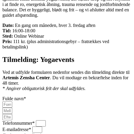
i at finde ro, energetisk åbning, trauma rensende og jordforbindende
balance. Det er hyggeligt, blødt og frit – og vi afslutter altid med en
guidet afspænding.
Dato:
En gang om måneden, hver 3. fredag aften
Tid:
16:00-18:00
Sted:
Online Webinar
Pris:
111 kr. (plus administrationsgebyr – fratrækkes ved
betalingslink)
Tilmelding: Yogaevents
Ved at udfylde formularen nedenfor sendes din tilmelding direkte til
Artemis Zensha Center
. Du vil modtage en bekræftelse inden for
48 timer.
*
Angiver obligatorisk felt der skal udfyldes.
Fulde navn
*
Telefonnummer
*
E-mailadresse
*