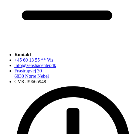
Kontakt
+45 60 13 55 ** Vis
info@zenshacenter.dk
Frøstrupvej 30
6830 Nørre Nebel
CVR: 39665948