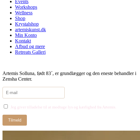
Events
Workshops
Wellness
Shop
Krystalshop
artemiskunst.dk
Min Konto
Kontakt
Afbud og mere
Retreats Galleri
Artemis Solluna, født 83´, er grundlægger og den eneste behandler i
Zensha Center.
Jeg giver tilladelse til at modtage lys og kærlighed fra Artemis.