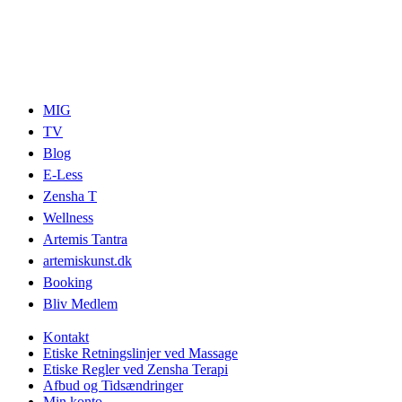
MIG
TV
Blog
E-Less
Zensha T
Wellness
Artemis Tantra
artemiskunst.dk
Booking
Bliv Medlem
Kontakt
Etiske Retningslinjer ved Massage
Etiske Regler ved Zensha Terapi
Afbud og Tidsændringer
Min konto