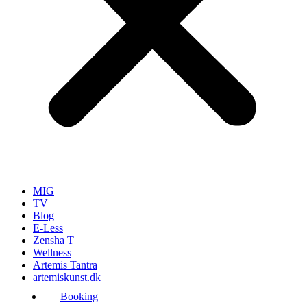
MIG
TV
Blog
E-Less
Zensha T
Wellness
Artemis Tantra
artemiskunst.dk
Booking