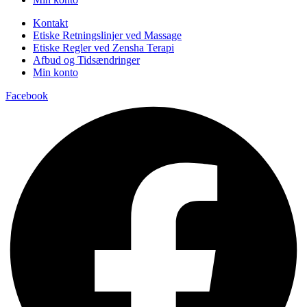
Kontakt
Etiske Retningslinjer ved Massage
Etiske Regler ved Zensha Terapi
Afbud og Tidsændringer
Min konto
Facebook