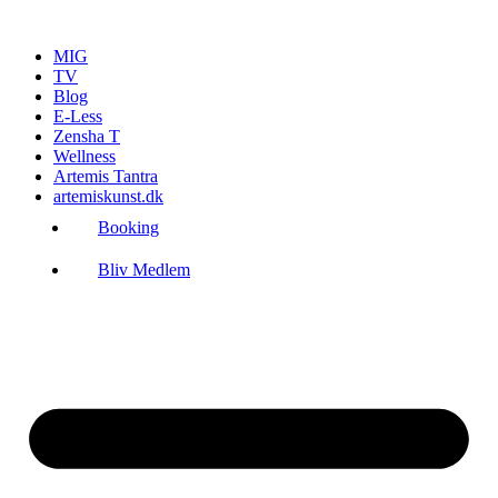
Videre
til
MIG
indhold
TV
Blog
E-Less
Zensha T
Wellness
Artemis Tantra
artemiskunst.dk
Booking
Bliv Medlem