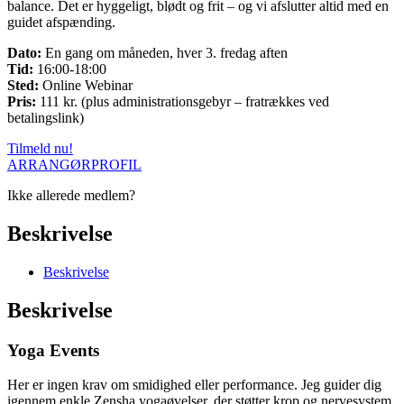
balance. Det er hyggeligt, blødt og frit – og vi afslutter altid med en
guidet afspænding.
Dato:
En gang om måneden, hver 3. fredag aften
Tid:
16:00-18:00
Sted:
Online Webinar
Pris:
111 kr. (plus administrationsgebyr – fratrækkes ved
betalingslink)
Tilmeld nu!
ARRANGØRPROFIL
Ikke allerede medlem?
Beskrivelse
Beskrivelse
Beskrivelse
Yoga Events
Her er ingen krav om smidighed eller performance. Jeg guider dig
igennem enkle Zensha yogaøvelser, der støtter krop og nervesystem