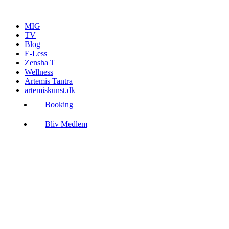
Videre
til
MIG
indhold
TV
Blog
E-Less
Zensha T
Wellness
Artemis Tantra
artemiskunst.dk
Booking
Bliv Medlem