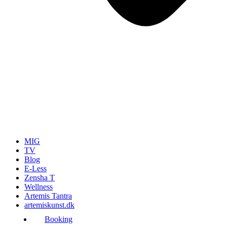
MIG
TV
Blog
E-Less
Zensha T
Wellness
Artemis Tantra
artemiskunst.dk
Booking