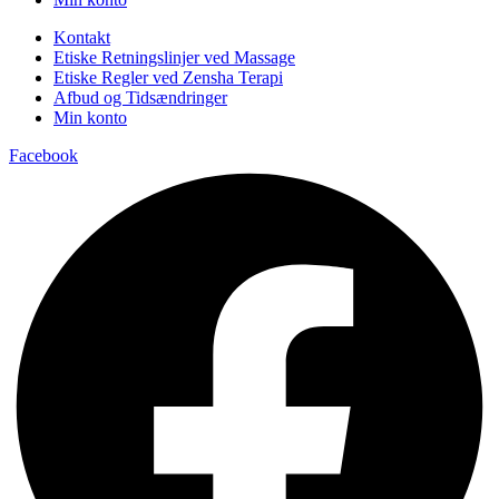
Kontakt
Etiske Retningslinjer ved Massage
Etiske Regler ved Zensha Terapi
Afbud og Tidsændringer
Min konto
Facebook