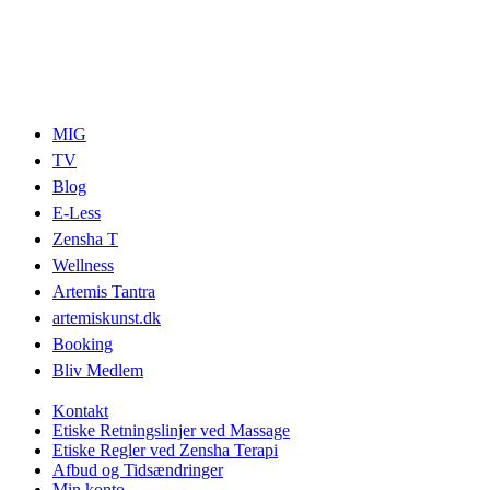
MIG
TV
Blog
E-Less
Zensha T
Wellness
Artemis Tantra
artemiskunst.dk
Booking
Bliv Medlem
Kontakt
Etiske Retningslinjer ved Massage
Etiske Regler ved Zensha Terapi
Afbud og Tidsændringer
Min konto