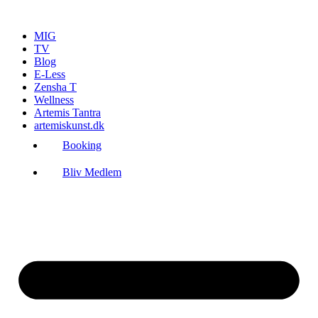
Videre
til
MIG
indhold
TV
Blog
E-Less
Zensha T
Wellness
Artemis Tantra
artemiskunst.dk
Booking
Bliv Medlem