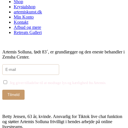
Shop
Krystalshop
artemiskunst.dk
Min Konto
Kontakt
Afbud og mere
Retreats Galleri
Artemis Solluna, født 83´, er grundlægger og den eneste behandler i
Zensha Center.
Jeg giver tilladelse til at modtage lys og kærlighed fra Artemis.
Betty Jensen, 63 år, kvinde. Ansvarlig for Tiktok live chat funktion
og støtter Artemis Solluna frivilligt i hendes arbejde på online
livestreams.