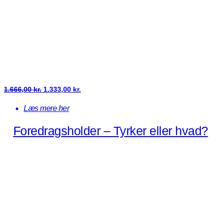
Den
Den
1.666,00
kr.
1.333,00
kr.
oprindelige
aktuelle
Læs mere her
pris
pris
Foredragsholder – Tyrker eller hvad?
var:
er:
1.666,00 kr..
1.333,00 kr..