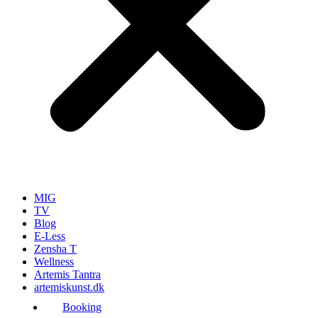
MIG
TV
Blog
E-Less
Zensha T
Wellness
Artemis Tantra
artemiskunst.dk
Booking