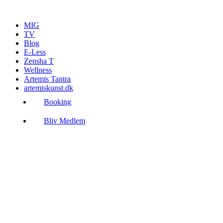
Videre
til
MIG
indhold
TV
Blog
E-Less
Zensha T
Wellness
Artemis Tantra
artemiskunst.dk
Booking
Bliv Medlem