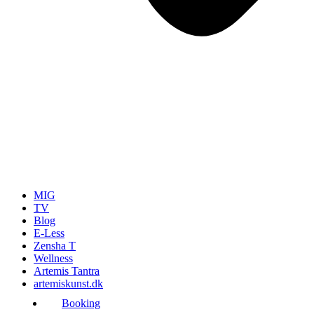
MIG
TV
Blog
E-Less
Zensha T
Wellness
Artemis Tantra
artemiskunst.dk
Booking