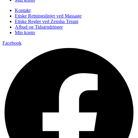
Kontakt
Etiske Retningslinjer ved Massage
Etiske Regler ved Zensha Terapi
Afbud og Tidsændringer
Min konto
Facebook