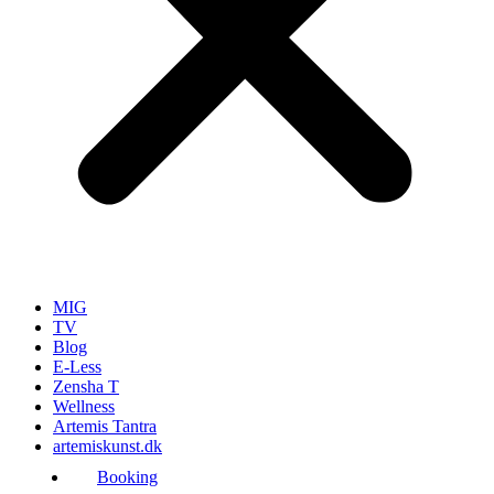
MIG
TV
Blog
E-Less
Zensha T
Wellness
Artemis Tantra
artemiskunst.dk
Booking