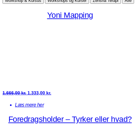
Workshop & Kursus
Workshops og Kurser
Zensha Terapi
Alle
Yoni Mapping
Den
Den
1.666,00
kr.
1.333,00
kr.
oprindelige
aktuelle
Læs mere her
pris
pris
Foredragsholder – Tyrker eller hvad?
var:
er:
1.666,00 kr..
1.333,00 kr..