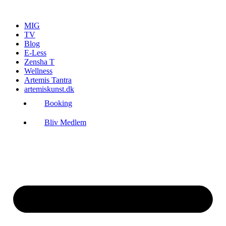
Videre
til
MIG
indhold
TV
Blog
E-Less
Zensha T
Wellness
Artemis Tantra
artemiskunst.dk
Booking
Bliv Medlem