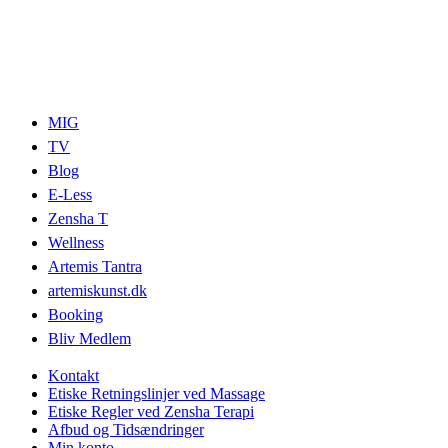
MIG
TV
Blog
E-Less
Zensha T
Wellness
Artemis Tantra
artemiskunst.dk
Booking
Bliv Medlem
Kontakt
Etiske Retningslinjer ved Massage
Etiske Regler ved Zensha Terapi
Afbud og Tidsændringer
Min konto